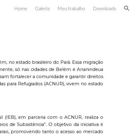
Home
Galeria
Meu trabalho
Downloads
ion
m, no estado brasileiro do Pará. Essa migração
almente, só nas cidades de Belém e Ananindeua
isam fortalecer a comunidade e garantir direitos
das para Refugiados (ACNUR), vivem no estado
sil (IEB), em parceria com o ACNUR, realiza o
os de Subsistência”. O objetivo da iniciativa é
Warao, promovendo tanto o acesso ao mercado