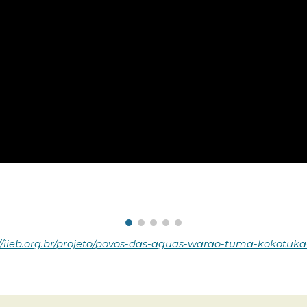
://iieb.org.br/projeto/povos-das-aguas-warao-tuma-kokotuka