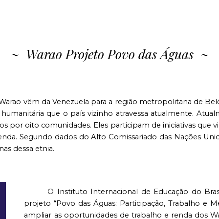
ip to main content
Skip to navigat
~
Warao Projeto Povo das Águas
~
 Warao vêm da Venezuela para a região metropolitana de Belé
 e humanitária que o país vizinho atravessa atualmente. Atu
s por oito comunidades. Eles participam de iniciativas que v
renda. Segundo dados do Alto Comissariado das Nações Uni
nas dessa etnia.
O Instituto Internacional de Educação do Bra
projeto “Povo das Águas: Participação, Trabalho e Mei
ampliar as oportunidades de trabalho e renda dos 