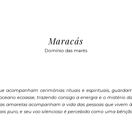
ip to main content
Skip to navigat
Maracás
Domínio das marés
ue acompanham cerimônias rituais e espirituais, guardam
eano ecoasse, trazendo consigo a energia e o mistério da
tas amarelas acompanham a vida das pessoas que vivem à
s puro, e seu voo silencioso é percebido como uma bênção