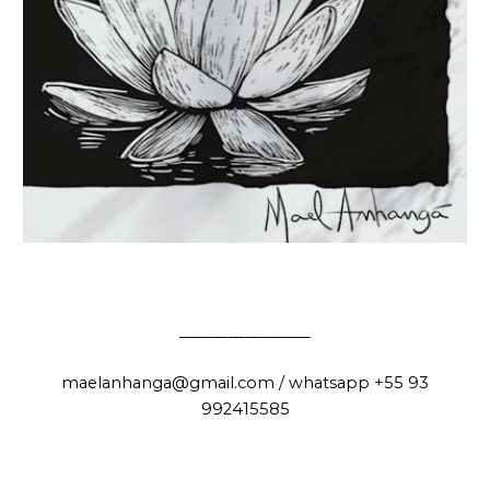
————————
maelanhanga@gmail.com / whatsapp
+55 93
992415585