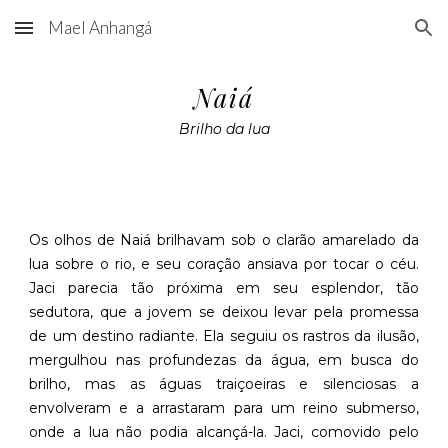
Mael Anhangá
Skip to main content
Skip to navigation
Naiá
Brilho da lua
Os olhos de Naiá brilhavam sob o clarão amarelado da
lua sobre o rio, e seu coração ansiava por tocar o céu.
Jaci parecia tão próxima em seu esplendor, tão
sedutora, que a jovem se deixou levar pela promessa
de um destino radiante. Ela seguiu os rastros da ilusão,
mergulhou nas profundezas da água, em busca do
brilho, mas as águas traiçoeiras e silenciosas a
envolveram e a arrastaram para um reino submerso,
onde a lua não podia alcançá-la. Jaci, comovido pelo